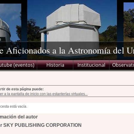
de Aficionados a la Astronomía del 
utube (eventos)
Historia
Institucional
Observat
rtir de esta página puede:
er a la pantalla de inicio con las estanterías virtuales...
rmación del autor
or SKY PUBLISHING CORPORATION