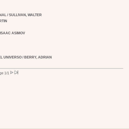
ONAL
/ SULLIVAN, WALTER
RTIN
 ISAAC ASIMOV
EL UNIVERSO
/ BERRY, ADRIAN
ge 1/1